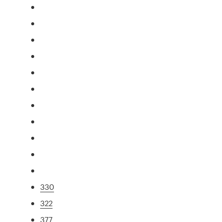
330
322
377