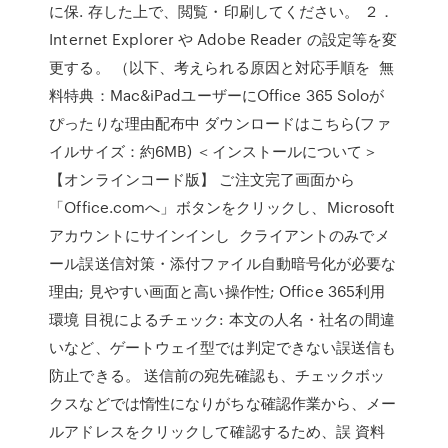
に保. 存した上で、閲覧・印刷してください。 ２．
Internet Explorer や Adobe Reader の設定等を変
更する。 （以下、考えられる原因と対応手順を 無
料特典：Mac&iPadユーザーにOffice 365 Soloが
ぴったりな理由配布中 ダウンロードはこちら(ファ
イルサイズ：約6MB) ＜インストールについて＞
【オンラインコード版】 ご注文完了画面から
「Office.comへ」ボタンをクリックし、Microsoft
アカウントにサインインし クライアントのみでメ
ール誤送信対策・添付ファイル自動暗号化が必要な
理由; 見やすい画面と高い操作性; Office 365利用
環境 目視によるチェック: 本文の人名・社名の間違
いなど、ゲートウェイ型では判定できない誤送信も
防止できる。 送信前の宛先確認も、チェックボッ
クスなどでは惰性になりがちな確認作業から、メー
ルアドレスをクリックして確認するため、誤 資料